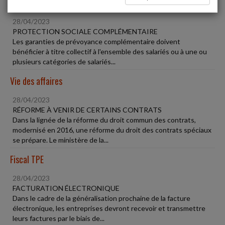
Social
28/04/2023
PROTECTION SOCIALE COMPLÉMENTAIRE
Les garanties de prévoyance complémentaire doivent
bénéficier à titre collectif à l'ensemble des salariés ou à une ou
plusieurs catégories de salariés...
Vie des affaires
28/04/2023
RÉFORME À VENIR DE CERTAINS CONTRATS
Dans la lignée de la réforme du droit commun des contrats,
modernisé en 2016, une réforme du droit des contrats spéciaux
se prépare. Le ministère de la...
Fiscal TPE
28/04/2023
FACTURATION ÉLECTRONIQUE
Dans le cadre de la généralisation prochaine de la facture
électronique, les entreprises devront recevoir et transmettre
leurs factures par le biais de...