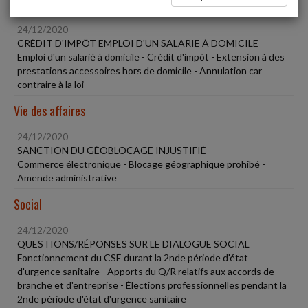
Fiscal TPE
24/12/2020
CRÉDIT D'IMPÔT EMPLOI D'UN SALARIE À DOMICILE
Emploi d'un salarié à domicile - Crédit d'impôt - Extension à des
prestations accessoires hors de domicile - Annulation car
contraire à la loi
Vie des affaires
24/12/2020
SANCTION DU GÉOBLOCAGE INJUSTIFIÉ
Commerce électronique - Blocage géographique prohibé -
Amende administrative
Social
24/12/2020
QUESTIONS/RÉPONSES SUR LE DIALOGUE SOCIAL
Fonctionnement du CSE durant la 2nde période d'état
d'urgence sanitaire - Apports du Q/R relatifs aux accords de
branche et d'entreprise - Élections professionnelles pendant la
2nde période d'état d'urgence sanitaire