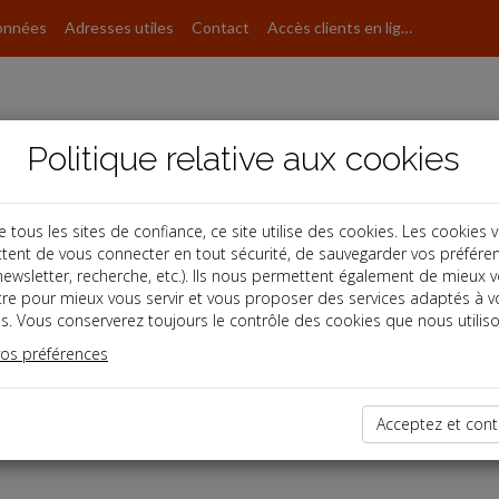
onnées
Adresses utiles
Contact
Accès clients en ligne
Politique relative aux cookies
ous les sites de confiance, ce site utilise des cookies. Les cookies 
tent de vous connecter en tout sécurité, de sauvegarder vos préfére
, newsletter, recherche, etc.). Ils nous permettent également de mieux 
tre pour mieux vous servir et vous proposer des services adaptés à v
s. Vous conserverez toujours le contrôle des cookies que nous utiliso
vos préférences
dernières dépêches
Acceptez et cont