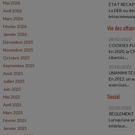
Mai 2026
ÉTAT RÉCAP
La DEB ou décl
Avril 2026
intracommunau
Mars 2026
Février 2026
Vie des affair
Janvier 2026
28/02/2022
Décembre 2025
COOKIES PU
Novembre 2025
En 2020, la CN
Libertés....
Octobre 2025
Septembre 2025
25/02/2022
UNANIMITÉ 
Août 2025
En 2012, un a
Juillet 2025
exercices...
Juin 2025
Social
Mai 2025
Avril 2025
25/02/2022
Mars 2025
RÈGLEMENT 
Lorsqu'une ent
Février 2025
intérieur...
Janvier 2025