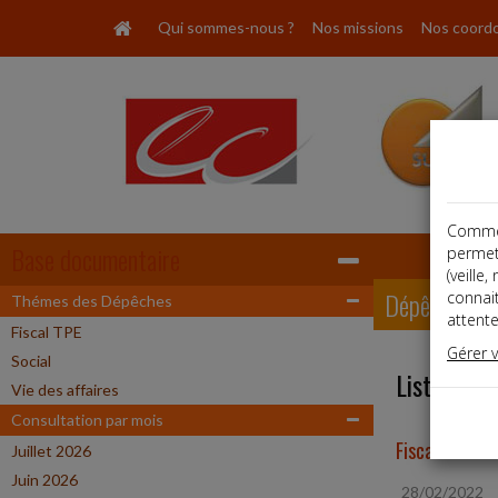
Qui sommes-nous ?
Nos missions
Nos coord
Comme t
Base documentaire
permet
(veille
Dépêches
connai
Thémes des Dépêches
attente
Fiscal TPE
Gérer 
Social
Liste des 
Vie des affaires
Consultation par mois
Fiscal TPE
Juillet 2026
Juin 2026
28/02/2022