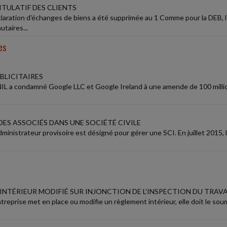
ITULATIF DES CLIENTS
aration d'échanges de biens a été supprimée au 1 Comme pour la DEB, l'ét
taires...
es
BLICITAIRES
IL a condamné Google LLC et Google Ireland à une amende de 100 millions 
DES ASSOCIÉS DANS UNE SOCIÉTÉ CIVILE
dministrateur provisoire est désigné pour gérer une SCI. En juillet 2015
INTÉRIEUR MODIFIÉ SUR INJONCTION DE L'INSPECTION DU TRAVA
reprise met en place ou modifie un règlement intérieur, elle doit le sou