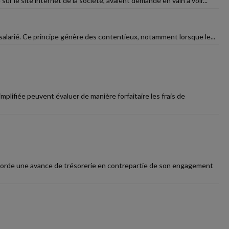
ur le site internet de la société, avaient demandé en vain à voir...
salarié. Ce principe génère des contentieux, notamment lorsque le...
plifiée peuvent évaluer de manière forfaitaire les frais de
ccorde une avance de trésorerie en contrepartie de son engagement