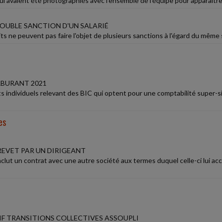
ui avaient été photographiés avec l'ensemble de l'équipe pour apparaître s
DOUBLE SANCTION D'UN SALARIÉ
s ne peuvent pas faire l'objet de plusieurs sanctions à l'égard du même 
BURANT 2021
s individuels relevant des BIC qui optent pour une comptabilité super-sim
es
REVET PAR UN DIRIGEANT
lut un contrat avec une autre société aux termes duquel celle-ci lui a
TIF TRANSITIONS COLLECTIVES ASSOUPLI