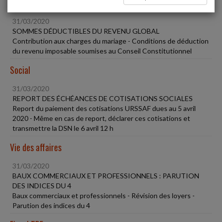
Fiscal TPE
31/03/2020
SOMMES DÉDUCTIBLES DU REVENU GLOBAL
Contribution aux charges du mariage - Conditions de déduction
du revenu imposable soumises au Conseil Constitutionnel
Social
31/03/2020
REPORT DES ÉCHÉANCES DE COTISATIONS SOCIALES
Report du paiement des cotisations URSSAF dues au 5 avril
2020 - Même en cas de report, déclarer ces cotisations et
transmettre la DSN le 6 avril 12 h
Vie des affaires
31/03/2020
BAUX COMMERCIAUX ET PROFESSIONNELS : PARUTION
DES INDICES DU 4
Baux commerciaux et professionnels - Révision des loyers -
Parution des indices du 4